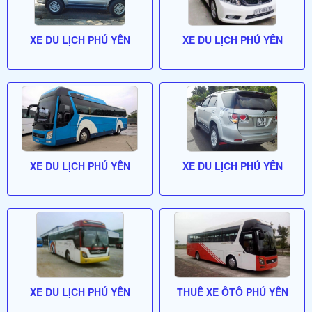
XE DU LỊCH PHÚ YÊN
XE DU LỊCH PHÚ YÊN
XE DU LỊCH PHÚ YÊN
XE DU LỊCH PHÚ YÊN
XE DU LỊCH PHÚ YÊN
THUÊ XE ÔTÔ PHÚ YÊN