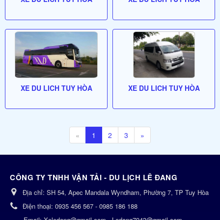
XE DU LICH TUY HÒA
XE DU LICH TUY HÒA
«
1
2
3
»
CÔNG TY TNHH VẬN TẢI - DU LỊCH LÊ ĐANG
Địa chỉ:
SH 54, Apec Mandala Wyndham, Phường 7, TP Tuy Hòa
Điện thoại:
0935 456 567 - 0985 186 188
Email:
Xeledang@gmail.com - Ledang7943@gmail.com -