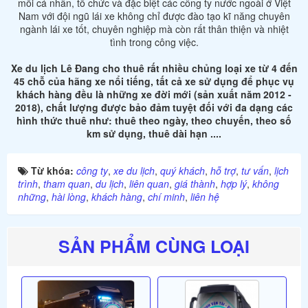
mỗi cá nhân, tổ chức và đặc biệt các công ty nước ngoài ở Việt
Nam với đội ngũ lái xe không chỉ được đào tạo kĩ năng chuyên
ngành lái xe tốt, chuyên nghiệp mà còn rất thân thiện và nhiệt
tình trong công việc.
Xe du lịch Lê Đang cho thuê rất nhiều chủng loại xe từ 4 đến
45 chỗ của hãng xe nổi tiếng, tất cả xe sử dụng để phục vụ
khách hàng đều là những xe đời mới (sản xuất năm 2012 -
2018), chất lượng được bảo đảm tuyệt đối với đa dạng các
hình thức thuê như: thuê theo ngày, theo chuyến, theo số
km sử dụng, thuê dài hạn ....
Từ khóa:
công ty
,
xe du lịch
,
quý khách
,
hỗ trợ
,
tư vấn
,
lịch
trình
,
tham quan
,
du lịch
,
liên quan
,
giá thành
,
hợp lý
,
không
những
,
hài lòng
,
khách hàng
,
chí minh
,
liên hệ
SẢN PHẨM CÙNG LOẠI