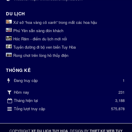
DU LỊCH
Xứ sở “hoa vàng cỏ xanh” trong mắt các hoa hậu
Phú Yên sẵn sàng đón khách
Hóc Răm - điểm du lịch mới nổi
Tuyến đường đi bộ ven biển Tuy Hòa
Rong chơi trên lòng hồ thủy điện
THỐNG KÊ
Đang truy cập
1
231
Hôm nay
Tháng hiện tại
3,188
Tổng lượt truy cập
575,878
COPYRIGHT
XE DU LICH TUY HOA
, DESIGN BY
THIET KE WEB TUY