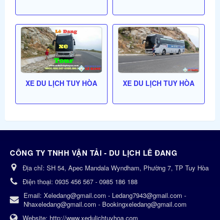
XE DU LỊCH TUY HÒA
XE DU LỊCH TUY HÒA
CÔNG TY TNHH VẬN TẢI - DU LỊCH LÊ ĐANG
Địa chỉ:
SH 54, Apec Mandala Wyndham, Phường 7, TP Tuy Hòa
Điện thoại:
0935 456 567 - 0985 186 188
Email:
Xeledang@gmail.com - Ledang7943@gmail.com -
Nhaxeledang@gmail.com - Bookingxeledang@gmail.com
Website:
http://www.xedulichtuyhoa.com