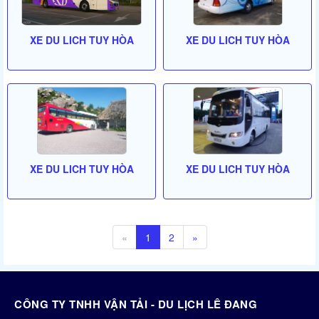
XE DU LICH TUY HÒA
XE DU LICH TUY HÒA
XE DU LICH TUY HÒA
XE DU LICH TUY HÒA
«
1
2
»
CÔNG TY TNHH VẬN TẢI - DU LỊCH LÊ ĐANG