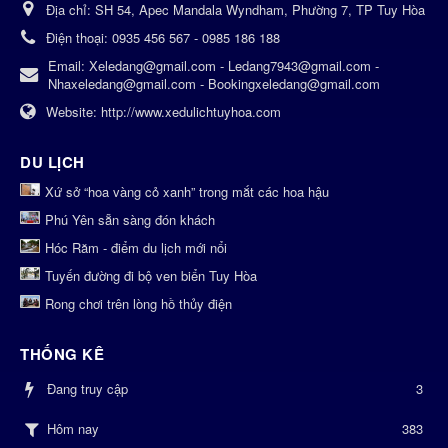
Địa chỉ:
SH 54, Apec Mandala Wyndham, Phường 7, TP Tuy Hòa
Điện thoại:
0935 456 567 - 0985 186 188
Email:
Xeledang@gmail.com - Ledang7943@gmail.com -
Nhaxeledang@gmail.com - Bookingxeledang@gmail.com
Website:
http://www.xedulichtuyhoa.com
DU LỊCH
Xứ sở “hoa vàng cỏ xanh” trong mắt các hoa hậu
Phú Yên sẵn sàng đón khách
Hóc Răm - điểm du lịch mới nổi
Tuyến đường đi bộ ven biển Tuy Hòa
Rong chơi trên lòng hồ thủy điện
THỐNG KÊ
Đang truy cập
3
383
Hôm nay