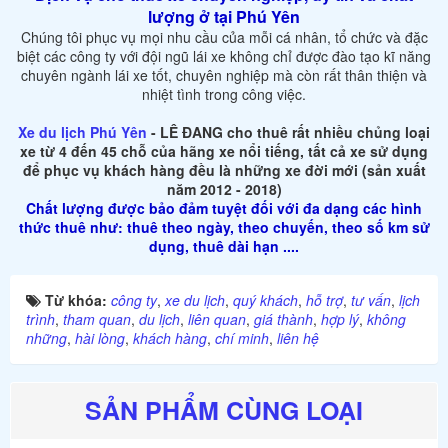
lượng ở tại Phú Yên
Chúng tôi phục vụ mọi nhu cầu của mỗi cá nhân, tổ chức và đặc
biệt các công ty với đội ngũ lái xe không chỉ được đào tạo kĩ năng
chuyên ngành lái xe tốt, chuyên nghiệp mà còn rất thân thiện và
nhiệt tình trong công việc.
Xe du lịch Phú Yên
- LÊ ĐANG cho thuê rất nhiều chủng loại
xe từ 4 đến 45 chỗ của hãng xe nổi tiếng, tất cả xe sử dụng
để phục vụ khách hàng đều là những xe đời mới (sản xuất
năm 2012 - 2018)
Chất lượng được bảo đảm tuyệt đối với đa dạng các hình
thức thuê như: thuê theo ngày, theo chuyến, theo số km sử
dụng, thuê dài hạn ....
Từ khóa:
công ty
,
xe du lịch
,
quý khách
,
hỗ trợ
,
tư vấn
,
lịch
trình
,
tham quan
,
du lịch
,
liên quan
,
giá thành
,
hợp lý
,
không
những
,
hài lòng
,
khách hàng
,
chí minh
,
liên hệ
SẢN PHẨM CÙNG LOẠI