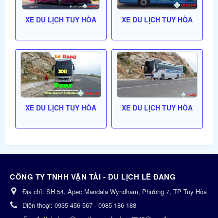
XE DU LỊCH TUY HÒA
XE DU LỊCH TUY HÒA
XE DU LỊCH TUY HÒA
XE DU LỊCH TUY HÒA
CÔNG TY TNHH VẬN TẢI - DU LỊCH LÊ ĐANG
Địa chỉ:
SH 54, Apec Mandala Wyndham, Phường 7, TP Tuy Hòa
Điện thoại:
0935 456 567 - 0985 186 188