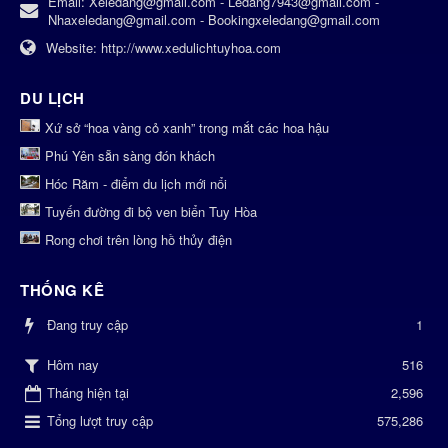
Email:
Xeledang@gmail.com - Ledang7943@gmail.com -
Nhaxeledang@gmail.com - Bookingxeledang@gmail.com
Website:
http://www.xedulichtuyhoa.com
DU LỊCH
Xứ sở “hoa vàng cỏ xanh” trong mắt các hoa hậu
Phú Yên sẵn sàng đón khách
Hóc Răm - điểm du lịch mới nổi
Tuyến đường đi bộ ven biển Tuy Hòa
Rong chơi trên lòng hồ thủy điện
THỐNG KÊ
Đang truy cập
1
516
Hôm nay
Tháng hiện tại
2,596
Tổng lượt truy cập
575,286