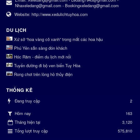
Nhaxeledang@gmail.com - Bookingxeledang@gmail.com
Website:
http://www.xedulichtuyhoa.com
DU LỊCH
Xứ sở “hoa vàng cỏ xanh” trong mắt các hoa hậu
Phú Yên sẵn sàng đón khách
Hóc Răm - điểm du lịch mới nổi
Tuyến đường đi bộ ven biển Tuy Hòa
Rong chơi trên lòng hồ thủy điện
THỐNG KÊ
Đang truy cập
2
163
Hôm nay
Tháng hiện tại
3,120
Tổng lượt truy cập
575,810