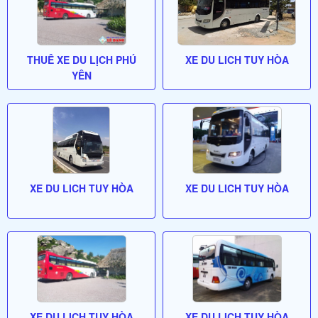
THUÊ XE DU LỊCH PHÚ
XE DU LICH TUY HÒA
YÊN
XE DU LICH TUY HÒA
XE DU LICH TUY HÒA
XE DU LICH TUY HÒA
XE DU LICH TUY HÒA