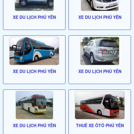
XE DU LỊCH PHÚ YÊN
XE DU LỊCH PHÚ YÊN
XE DU LỊCH PHÚ YÊN
XE DU LỊCH PHÚ YÊN
XE DU LỊCH PHÚ YÊN
THUÊ XE ÔTÔ PHÚ YÊN