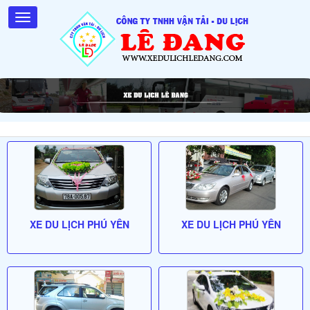
XE DU LỊCH PHÚ YÊN
XE DU LỊCH PHÚ YÊN