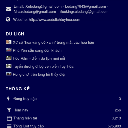
Email:
Xeledang@gmail.com - Ledang7943@gmail.com -
Nhaxeledang@gmail.com - Bookingxeledang@gmail.com
Website:
http://www.xedulichtuyhoa.com
DU LỊCH
Xứ sở “hoa vàng cỏ xanh” trong mắt các hoa hậu
Phú Yên sẵn sàng đón khách
Hóc Răm - điểm du lịch mới nổi
Tuyến đường đi bộ ven biển Tuy Hòa
Rong chơi trên lòng hồ thủy điện
THỐNG KÊ
Đang truy cập
3
256
Hôm nay
Tháng hiện tại
3,213
Tổng lượt truy cập
575,903