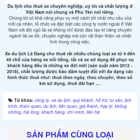
Du lịch cho thuê xe chuyên nghiệp, uy tín và chất lượng ở
Việt Nam nói chung và Phú Yên nói riêng.
Chúng tôi có khả năng phục vụ một cách tốt nhất nhu cầu của
mỗi cá nhân, tổ chức và đặc biệt các công ty nước ngoài ở Việt
Nam với đội ngũ lái xe không chỉ được đào tạo kĩ năng chuyên
ngành lái xe tốt, chuyên nghiệp mà còn rất thân thiện và nhiệt
tình trong công việc.
Xe du lịch Lê Đang cho thuê rất nhiều chủng loại xe từ 4 đến
45 chỗ của hãng xe nổi tiếng, tất cả xe sử dụng để phục vụ
khách hàng đều là những xe đời mới (sản xuất năm 2012 -
2018), chất lượng được bảo đảm tuyệt đối với đa dạng các
hình thức thuê như: thuê theo ngày, theo chuyến, theo số
km sử dụng, thuê dài hạn ....
Từ khóa:
công ty
,
xe du lịch
,
quý khách
,
hỗ trợ
,
tư vấn
,
lịch
trình
,
tham quan
,
du lịch
,
liên quan
,
giá thành
,
hợp lý
,
không
những
,
hài lòng
,
khách hàng
,
chí minh
,
liên hệ
SẢN PHẨM CÙNG LOẠI