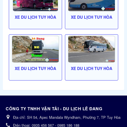
XE DU LỊCH TUY HÒA
XE DU LỊCH TUY HÒA
XE DU LỊCH TUY HÒA
XE DU LỊCH TUY HÒA
CÔNG TY TNHH VẬN TẢI - DU LỊCH LÊ ĐANG
Địa chỉ:
SH 54, Apec Mandala Wyndham, Phường 7, TP Tuy Hòa
Điện thoại:
0935 456 567 - 0985 186 188