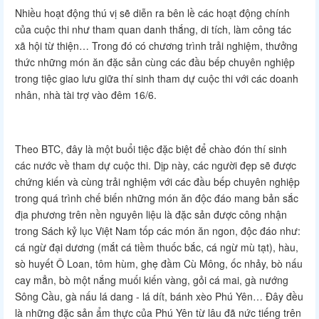
Nhiều hoạt động thú vị sẽ diễn ra bên lề các hoạt động chính
của cuộc thi như tham quan danh thắng, di tích, làm công tác
xã hội từ thiện… Trong đó có chương trình trải nghiệm, thưởng
thức những món ăn đặc sản cùng các đầu bếp chuyên nghiệp
trong tiệc giao lưu giữa thí sinh tham dự cuộc thi với các doanh
nhân, nhà tài trợ vào đêm 16/6.
Theo BTC, đây là một buổi tiệc đặc biệt để chào đón thí sinh
các nước về tham dự cuộc thi. Dịp này, các người đẹp sẽ được
chứng kiến và cùng trải nghiệm với các đầu bếp chuyên nghiệp
trong quá trình chế biến những món ăn độc đáo mang bản sắc
địa phương trên nền nguyên liệu là đặc sản được công nhận
trong Sách kỷ lục Việt Nam tốp các món ăn ngon, độc đáo như:
cá ngừ đại dương (mắt cá tiềm thuốc bắc, cá ngừ mù tạt), hàu,
sò huyết Ô Loan, tôm hùm, ghẹ đầm Cù Mông, ốc nhảy, bò nấu
cay mẳn, bò một nắng muối kiến vàng, gỏi cá mai, gà nướng
Sông Cầu, gà nấu lá dang - lá dít, bánh xèo Phú Yên… Đây đều
là những đặc sản ẩm thực của Phú Yên từ lâu đã nức tiếng trên