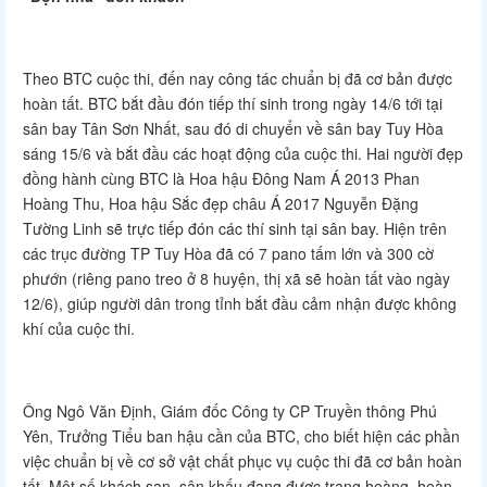
Theo BTC cuộc thi, đến nay công tác chuẩn bị đã cơ bản được
hoàn tất. BTC bắt đầu đón tiếp thí sinh trong ngày 14/6 tới tại
sân bay Tân Sơn Nhất, sau đó di chuyển về sân bay Tuy Hòa
sáng 15/6 và bắt đầu các hoạt động của cuộc thi. Hai người đẹp
đồng hành cùng BTC là Hoa hậu Đông Nam Á 2013 Phan
Hoàng Thu, Hoa hậu Sắc đẹp châu Á 2017 Nguyễn Đặng
Tường Linh sẽ trực tiếp đón các thí sinh tại sân bay. Hiện trên
các trục đường TP Tuy Hòa đã có 7 pano tấm lớn và 300 cờ
phướn (riêng pano treo ở 8 huyện, thị xã sẽ hoàn tất vào ngày
12/6), giúp người dân trong tỉnh bắt đầu cảm nhận được không
khí của cuộc thi.
Ông Ngô Văn Định, Giám đốc Công ty CP Truyền thông Phú
Yên, Trưởng Tiểu ban hậu cần của BTC, cho biết hiện các phần
việc chuẩn bị về cơ sở vật chất phục vụ cuộc thi đã cơ bản hoàn
tất. Một số khách sạn, sân khấu đang được trang hoàng, hoàn