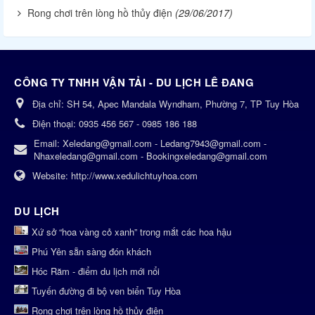
Rong chơi trên lòng hồ thủy điện
(29/06/2017)
CÔNG TY TNHH VẬN TẢI - DU LỊCH LÊ ĐANG
Địa chỉ:
SH 54, Apec Mandala Wyndham, Phường 7, TP Tuy Hòa
Điện thoại:
0935 456 567 - 0985 186 188
Email:
Xeledang@gmail.com - Ledang7943@gmail.com -
Nhaxeledang@gmail.com - Bookingxeledang@gmail.com
Website:
http://www.xedulichtuyhoa.com
DU LỊCH
Xứ sở “hoa vàng cỏ xanh” trong mắt các hoa hậu
Phú Yên sẵn sàng đón khách
Hóc Răm - điểm du lịch mới nổi
Tuyến đường đi bộ ven biển Tuy Hòa
Rong chơi trên lòng hồ thủy điện