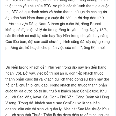
thiện theo yêu cầu của BTC. Về phía các thí sinh tham gia cuộc
thi, BTC đã gút danh sách và hoàn thành thủ tục để các người
đẹp đến Việt Nam tham gia cuộc thi. “30 người đẹp đến từ 9
nước khu vực Đông Nam Á tham gia cuộc thi, riêng Brunei
không có đại diện vì lý do tín ngưỡng truyền thống. Ngày 15/6,
các thí sinh có mặt tại sân bay Tuy Hòa trong chuyến bay sáng.
Các tiểu ban, đội sản xuất chương trình cũng đã xây dựng xong
phương án, kế hoạch cho phần việc của mình”, ông Định nói.
Dự kiến lượng khách đến Phú Yên trong dịp này lên đến hàng
ngàn lượt. Bởi vậy, việc bố trí nơi ăn ở, đón tiếp khách thuộc
thành phần cuộc thi và khách du lịch theo dòng sự kiện này đòi
hỏi phải chuẩn bị chu đáo. Riêng khách mời thuộc thành phần
cuộc thi đã được bố trí lưu trú ở 6 khách sạn: CenDeluxe, Khu
du lịch Sao Việt, Kaya, Sài Gòn - Phú Yên, Công Đoàn và Hùng
Vương. Trong đó, khách sạn 5 sao CenDeluxe là “đại bản
doanh” của các thí sinh và quản lý. Nhà hát Sao Mai thuộc Khu
du lịch sinh thái Thuận Thảo là địa điểm diễn ra đêm chung kết