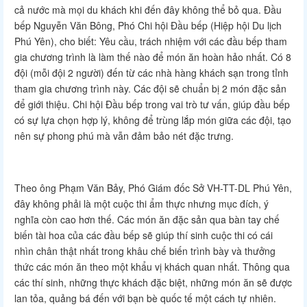
cả nước mà mọi du khách khi đến đây không thể bỏ qua. Đầu
bếp Nguyễn Văn Bông, Phó Chi hội Đầu bếp (Hiệp hội Du lịch
Phú Yên), cho biết: Yêu cầu, trách nhiệm với các đầu bếp tham
gia chương trình là làm thế nào để món ăn hoàn hảo nhất. Có 8
đội (mỗi đội 2 người) đến từ các nhà hàng khách sạn trong tỉnh
tham gia chương trình này. Các đội sẽ chuẩn bị 2 món đặc sản
để giới thiệu. Chi hội Đầu bếp trong vai trò tư vấn, giúp đầu bếp
có sự lựa chọn hợp lý, không để trùng lắp món giữa các đội, tạo
nên sự phong phú mà vẫn đảm bảo nét đặc trưng.
Theo ông Phạm Văn Bảy, Phó Giám đốc Sở VH-TT-DL Phú Yên,
đây không phải là một cuộc thi ẩm thực nhưng mục đích, ý
nghĩa còn cao hơn thế. Các món ăn đặc sản qua bàn tay chế
biến tài hoa của các đầu bếp sẽ giúp thí sinh cuộc thi có cái
nhìn chân thật nhất trong khâu chế biến trình bày và thưởng
thức các món ăn theo một khẩu vị khách quan nhất. Thông qua
các thí sinh, những thực khách đặc biệt, những món ăn sẽ được
lan tỏa, quảng bá đến với bạn bè quốc tế một cách tự nhiên.