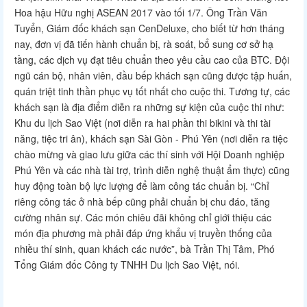
Hoa hậu Hữu nghị ASEAN 2017 vào tối 1/7. Ông Trần Văn
Tuyển, Giám đốc khách sạn CenDeluxe, cho biết từ hơn tháng
nay, đơn vị đã tiến hành chuẩn bị, rà soát, bổ sung cơ sở hạ
tầng, các dịch vụ đạt tiêu chuẩn theo yêu cầu cao của BTC. Đội
ngũ cán bộ, nhân viên, đầu bếp khách sạn cũng được tập huấn,
quán triệt tinh thần phục vụ tốt nhất cho cuộc thi. Tương tự, các
khách sạn là địa điểm diễn ra những sự kiện của cuộc thi như:
Khu du lịch Sao Việt (nơi diễn ra hai phần thi bikini và thi tài
năng, tiệc tri ân), khách sạn Sài Gòn - Phú Yên (nơi diễn ra tiệc
chào mừng và giao lưu giữa các thí sinh với Hội Doanh nghiệp
Phú Yên và các nhà tài trợ, trình diễn nghệ thuật ẩm thực) cũng
huy động toàn bộ lực lượng để làm công tác chuẩn bị. “Chỉ
riêng công tác ở nhà bếp cũng phải chuẩn bị chu đáo, tăng
cường nhân sự. Các món chiêu đãi không chỉ giới thiệu các
món địa phương mà phải đáp ứng khẩu vị truyền thống của
nhiều thí sinh, quan khách các nước”, bà Trần Thị Tâm, Phó
Tổng Giám đốc Công ty TNHH Du lịch Sao Việt, nói.