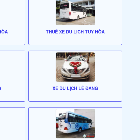
 HÒA
THUÊ XE DU LỊCH TUY HÒA
G
XE DU LỊCH LÊ ĐANG