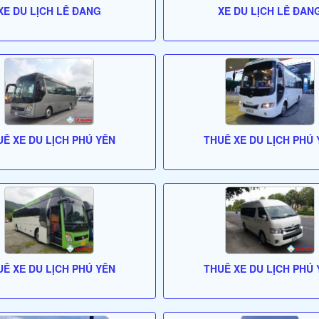
XE DU LỊCH LÊ ĐANG
XE DU LỊCH LÊ ĐAN
UÊ XE DU LỊCH PHÚ YÊN
THUÊ XE DU LỊCH PHÚ 
UÊ XE DU LỊCH PHÚ YÊN
THUÊ XE DU LỊCH PHÚ 