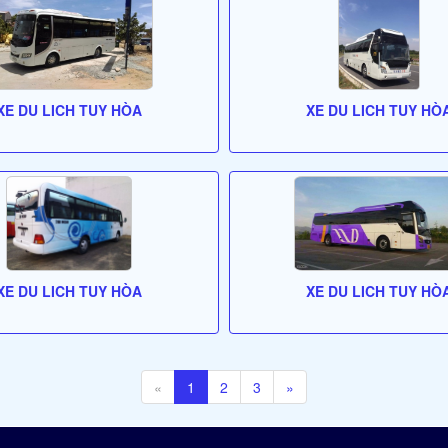
XE DU LICH TUY HÒA
XE DU LICH TUY HÒ
XE DU LICH TUY HÒA
XE DU LICH TUY HÒ
«
1
2
3
»