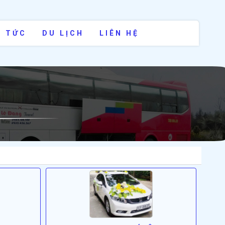
N TỨC
DU LỊCH
LIÊN HỆ