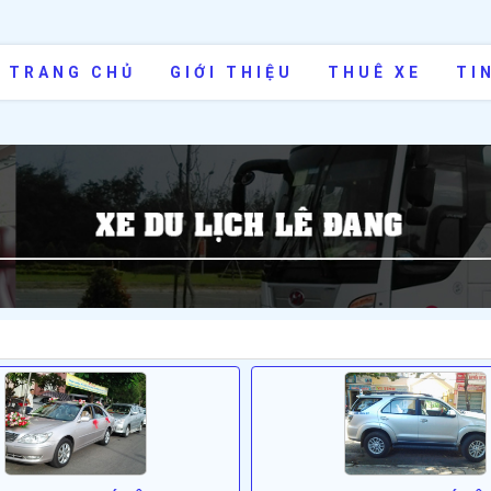
TRANG CHỦ
GIỚI THIỆU
THUÊ XE
TI