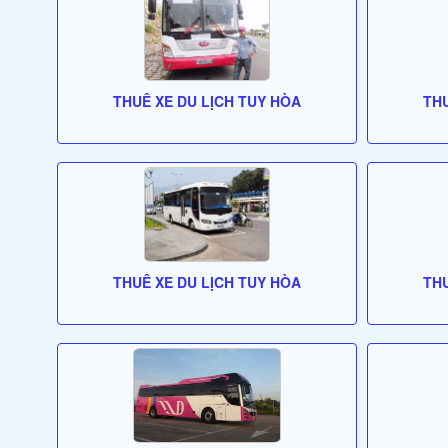
THUÊ XE DU LỊCH TUY HÒA
THU
THUÊ XE DU LỊCH TUY HÒA
THU