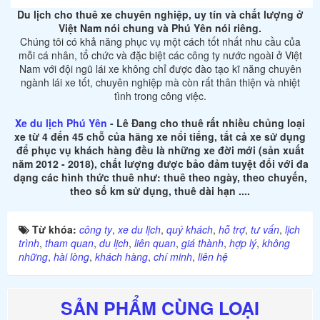
Du lịch cho thuê xe chuyên nghiệp, uy tín và chất lượng ở
Việt Nam nói chung và Phú Yên nói riêng.
Chúng tôi có khả năng phục vụ một cách tốt nhất nhu cầu của
mỗi cá nhân, tổ chức và đặc biệt các công ty nước ngoài ở Việt
Nam với đội ngũ lái xe không chỉ được đào tạo kĩ năng chuyên
ngành lái xe tốt, chuyên nghiệp mà còn rất thân thiện và nhiệt
tình trong công việc.
Xe du lịch Phú Yên
- Lê Đang cho thuê rất nhiều chủng loại
xe từ 4 đến 45 chỗ của hãng xe nổi tiếng, tất cả xe sử dụng
để phục vụ khách hàng đều là những xe đời mới (sản xuất
năm 2012 - 2018), chất lượng được bảo đảm tuyệt đối với đa
dạng các hình thức thuê như: thuê theo ngày, theo chuyến,
theo số km sử dụng, thuê dài hạn ....
Từ khóa:
công ty
,
xe du lịch
,
quý khách
,
hỗ trợ
,
tư vấn
,
lịch
trình
,
tham quan
,
du lịch
,
liên quan
,
giá thành
,
hợp lý
,
không
những
,
hài lòng
,
khách hàng
,
chí minh
,
liên hệ
SẢN PHẨM CÙNG LOẠI