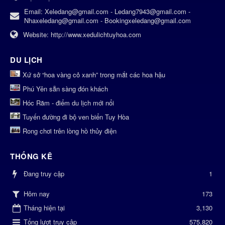
Email:
Xeledang@gmail.com - Ledang7943@gmail.com -
Nhaxeledang@gmail.com - Bookingxeledang@gmail.com
Website:
http://www.xedulichtuyhoa.com
DU LỊCH
Xứ sở “hoa vàng cỏ xanh” trong mắt các hoa hậu
Phú Yên sẵn sàng đón khách
Hóc Răm - điểm du lịch mới nổi
Tuyến đường đi bộ ven biển Tuy Hòa
Rong chơi trên lòng hồ thủy điện
THỐNG KÊ
Đang truy cập
1
173
Hôm nay
Tháng hiện tại
3,130
Tổng lượt truy cập
575,820