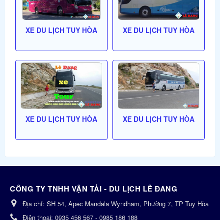
XE DU LỊCH TUY HÒA
XE DU LỊCH TUY HÒA
XE DU LỊCH TUY HÒA
XE DU LỊCH TUY HÒA
CÔNG TY TNHH VẬN TẢI - DU LỊCH LÊ ĐANG
Địa chỉ:
SH 54, Apec Mandala Wyndham, Phường 7, TP Tuy Hòa
Điện thoại:
0935 456 567 - 0985 186 188