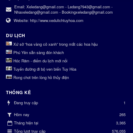
Email:
Xeledang@gmail.com - Ledang7943@gmail.com -
Nhaxeledang@gmail.com - Bookingxeledang@gmail.com
Website:
http://www.xedulichtuyhoa.com
DU LỊCH
Xứ sở “hoa vàng cỏ xanh” trong mắt các hoa hậu
Phú Yên sẵn sàng đón khách
Hóc Răm - điểm du lịch mới nổi
Tuyến đường đi bộ ven biển Tuy Hòa
Rong chơi trên lòng hồ thủy điện
THỐNG KÊ
Đang truy cập
1
265
Hôm nay
Tháng hiện tại
3,365
Tổng lượt truy cập
576,055