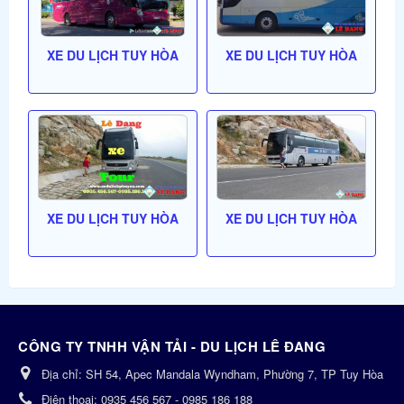
XE DU LỊCH TUY HÒA
XE DU LỊCH TUY HÒA
XE DU LỊCH TUY HÒA
XE DU LỊCH TUY HÒA
CÔNG TY TNHH VẬN TẢI - DU LỊCH LÊ ĐANG
Địa chỉ:
SH 54, Apec Mandala Wyndham, Phường 7, TP Tuy Hòa
Điện thoại:
0935 456 567 - 0985 186 188