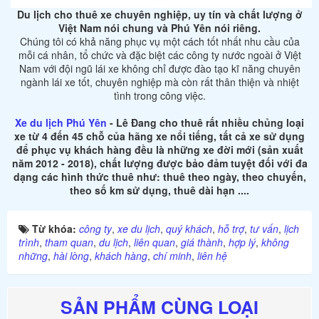
Du lịch cho thuê xe chuyên nghiệp, uy tín và chất lượng ở
Việt Nam nói chung và Phú Yên nói riêng.
Chúng tôi có khả năng phục vụ một cách tốt nhất nhu cầu của
mỗi cá nhân, tổ chức và đặc biệt các công ty nước ngoài ở Việt
Nam với đội ngũ lái xe không chỉ được đào tạo kĩ năng chuyên
ngành lái xe tốt, chuyên nghiệp mà còn rất thân thiện và nhiệt
tình trong công việc.
Xe du lịch Phú Yên
- Lê Đang cho thuê rất nhiều chủng loại
xe từ 4 đến 45 chỗ của hãng xe nổi tiếng, tất cả xe sử dụng
để phục vụ khách hàng đều là những xe đời mới (sản xuất
năm 2012 - 2018), chất lượng được bảo đảm tuyệt đối với đa
dạng các hình thức thuê như: thuê theo ngày, theo chuyến,
theo số km sử dụng, thuê dài hạn ....
Từ khóa:
công ty
,
xe du lịch
,
quý khách
,
hỗ trợ
,
tư vấn
,
lịch
trình
,
tham quan
,
du lịch
,
liên quan
,
giá thành
,
hợp lý
,
không
những
,
hài lòng
,
khách hàng
,
chí minh
,
liên hệ
SẢN PHẨM CÙNG LOẠI