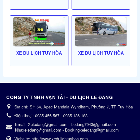
XE DU LỊCH TUY HÒA
XE DU LỊCH TUY HÒA
CÔNG TY TNHH VẬN TẢI - DU LỊCH LÊ ĐANG
Địa chỉ:
SH 54, Apec Mandala Wyndham, Phường 7, TP Tuy Hòa
Điện thoại:
0935 456 567 - 0985 186 188
Email:
Xeledang@gmail.com - Ledang7943@gmail.com -
Nhaxeledang@gmail.com - Bookingxeledang@gmail.com
Website:
http://www.xedulichtuyhoa.com