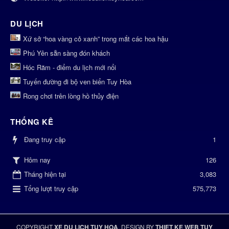
DU LỊCH
Xứ sở “hoa vàng cỏ xanh” trong mắt các hoa hậu
Phú Yên sẵn sàng đón khách
Hóc Răm - điểm du lịch mới nổi
Tuyến đường đi bộ ven biển Tuy Hòa
Rong chơi trên lòng hồ thủy điện
THỐNG KÊ
Đang truy cập
1
126
Hôm nay
Tháng hiện tại
3,083
Tổng lượt truy cập
575,773
COPYRIGHT
XE DU LICH TUY HOA
, DESIGN BY
THIET KE WEB TUY