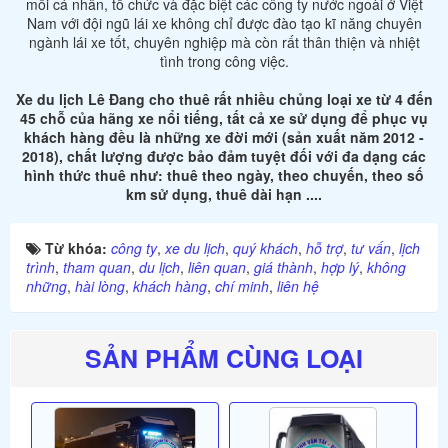
mỗi cá nhân, tổ chức và đặc biệt các công ty nước ngoài ở Việt
Nam với đội ngũ lái xe không chỉ được đào tạo kĩ năng chuyên
ngành lái xe tốt, chuyên nghiệp mà còn rất thân thiện và nhiệt
tình trong công việc.
Xe du lịch Lê Đang cho thuê rất nhiều chủng loại xe từ 4 đến
45 chỗ của hãng xe nổi tiếng, tất cả xe sử dụng để phục vụ
khách hàng đều là những xe đời mới (sản xuất năm 2012 -
2018), chất lượng được bảo đảm tuyệt đối với đa dạng các
hình thức thuê như: thuê theo ngày, theo chuyến, theo số
km sử dụng, thuê dài hạn ....
Từ khóa:
công ty
,
xe du lịch
,
quý khách
,
hỗ trợ
,
tư vấn
,
lịch
trình
,
tham quan
,
du lịch
,
liên quan
,
giá thành
,
hợp lý
,
không
những
,
hài lòng
,
khách hàng
,
chí minh
,
liên hệ
SẢN PHẨM CÙNG LOẠI