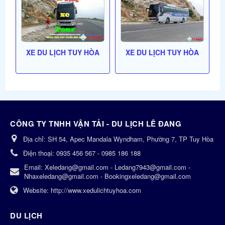
XE DU LỊCH TUY HÒA
XE DU LỊCH TUY HÒA
CÔNG TY TNHH VẬN TẢI - DU LỊCH LÊ ĐANG
Địa chỉ:
SH 54, Apec Mandala Wyndham, Phường 7, TP Tuy Hòa
Điện thoại:
0935 456 567 - 0985 186 188
Email:
Xeledang@gmail.com - Ledang7943@gmail.com -
Nhaxeledang@gmail.com - Bookingxeledang@gmail.com
Website:
http://www.xedulichtuyhoa.com
DU LỊCH