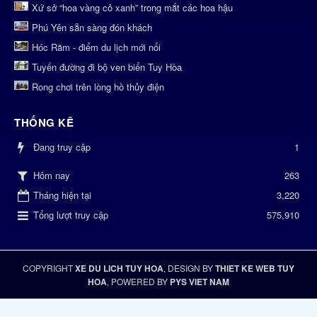
Xứ sở “hoa vàng cỏ xanh” trong mắt các hoa hậu
Phú Yên sẵn sàng đón khách
Hóc Răm - điểm du lịch mới nổi
Tuyến đường đi bộ ven biển Tuy Hòa
Rong chơi trên lòng hồ thủy điện
THỐNG KÊ
Đang truy cập
1
263
Hôm nay
Tháng hiện tại
3,220
Tổng lượt truy cập
575,910
COPYRIGHT
XE DU LICH TUY HOA
, DESIGN BY
THIET KE WEB TUY
HOA
, POWERED BY
PYS VIET NAM