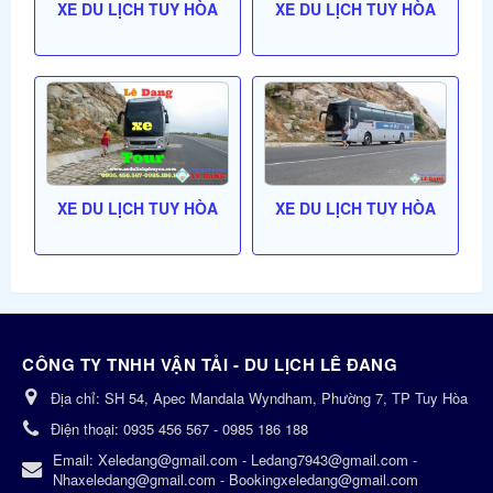
XE DU LỊCH TUY HÒA
XE DU LỊCH TUY HÒA
XE DU LỊCH TUY HÒA
XE DU LỊCH TUY HÒA
CÔNG TY TNHH VẬN TẢI - DU LỊCH LÊ ĐANG
Địa chỉ:
SH 54, Apec Mandala Wyndham, Phường 7, TP Tuy Hòa
Điện thoại:
0935 456 567 - 0985 186 188
Email:
Xeledang@gmail.com - Ledang7943@gmail.com -
Nhaxeledang@gmail.com - Bookingxeledang@gmail.com