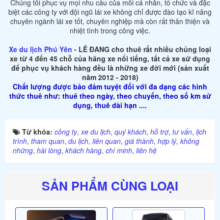
Chúng tôi phục vụ mọi nhu cầu của mỗi cá nhân, tổ chức và đặc
biệt các công ty với đội ngũ lái xe không chỉ được đào tạo kĩ năng
chuyên ngành lái xe tốt, chuyên nghiệp mà còn rất thân thiện và
nhiệt tình trong công việc.
Xe du lịch Phú Yên
- LÊ ĐANG cho thuê rất nhiều chủng loại
xe từ 4 đến 45 chỗ của hãng xe nổi tiếng, tất cả xe sử dụng
để phục vụ khách hàng đều là những xe đời mới (sản xuất
năm 2012 - 2018)
Chất lượng được bảo đảm tuyệt đối với đa dạng các hình
thức thuê như: thuê theo ngày, theo chuyến, theo số km sử
dụng, thuê dài hạn ....
Từ khóa:
công ty
,
xe du lịch
,
quý khách
,
hỗ trợ
,
tư vấn
,
lịch
trình
,
tham quan
,
du lịch
,
liên quan
,
giá thành
,
hợp lý
,
không
những
,
hài lòng
,
khách hàng
,
chí minh
,
liên hệ
SẢN PHẨM CÙNG LOẠI