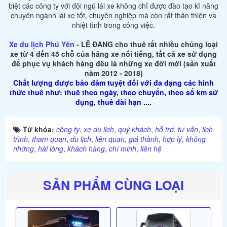
biệt các công ty với đội ngũ lái xe không chỉ được đào tạo kĩ năng
chuyên ngành lái xe tốt, chuyên nghiệp mà còn rất thân thiện và
nhiệt tình trong công việc.
Xe du lịch Phú Yên
- LÊ ĐANG cho thuê rất nhiều chủng loại
xe từ 4 đến 45 chỗ của hãng xe nổi tiếng, tất cả xe sử dụng
để phục vụ khách hàng đều là những xe đời mới (sản xuất
năm 2012 - 2018)
Chất lượng được bảo đảm tuyệt đối với đa dạng các hình
thức thuê như: thuê theo ngày, theo chuyến, theo số km sử
dụng, thuê dài hạn ....
Từ khóa:
công ty
,
xe du lịch
,
quý khách
,
hỗ trợ
,
tư vấn
,
lịch
trình
,
tham quan
,
du lịch
,
liên quan
,
giá thành
,
hợp lý
,
không
những
,
hài lòng
,
khách hàng
,
chí minh
,
liên hệ
SẢN PHẨM CÙNG LOẠI