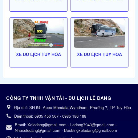
XE DU LỊCH TUY HÒA
XE DU LỊCH TUY HÒA
CÔNG TY TNHH VẬN TẢI - DU LỊCH LÊ ĐANG
Địa chỉ:
SH 54, Apec Mandala Wyndham, Phường 7, TP Tuy Hòa
Điện thoại:
0935 456 567 - 0985 186 188
Email:
Xeledang@gmail.com - Ledang7943@gmail.com -
Nhaxeledang@gmail.com - Bookingxeledang@gmail.com