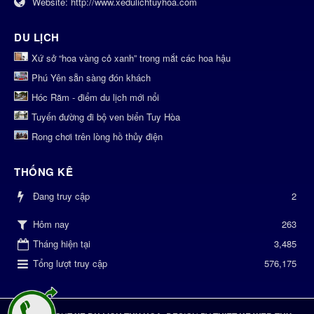
Website:
http://www.xedulichtuyhoa.com
DU LỊCH
Xứ sở “hoa vàng cỏ xanh” trong mắt các hoa hậu
Phú Yên sẵn sàng đón khách
Hóc Răm - điểm du lịch mới nổi
Tuyến đường đi bộ ven biển Tuy Hòa
Rong chơi trên lòng hồ thủy điện
THỐNG KÊ
Đang truy cập
2
263
Hôm nay
Tháng hiện tại
3,485
Tổng lượt truy cập
576,175