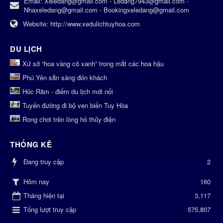
Email:
Xeledang@gmail.com - Ledang7943@gmail.com -
Nhaxeledang@gmail.com - Bookingxeledang@gmail.com
Website:
http://www.xedulichtuyhoa.com
DU LỊCH
Xứ sở “hoa vàng cỏ xanh” trong mắt các hoa hậu
Phú Yên sẵn sàng đón khách
Hóc Răm - điểm du lịch mới nổi
Tuyến đường đi bộ ven biển Tuy Hòa
Rong chơi trên lòng hồ thủy điện
THỐNG KÊ
Đang truy cập
2
160
Hôm nay
Tháng hiện tại
3,117
Tổng lượt truy cập
575,807