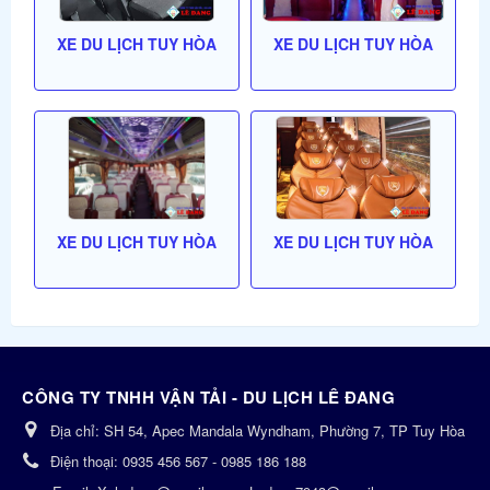
XE DU LỊCH TUY HÒA
XE DU LỊCH TUY HÒA
XE DU LỊCH TUY HÒA
XE DU LỊCH TUY HÒA
CÔNG TY TNHH VẬN TẢI - DU LỊCH LÊ ĐANG
Địa chỉ:
SH 54, Apec Mandala Wyndham, Phường 7, TP Tuy Hòa
Điện thoại:
0935 456 567 - 0985 186 188