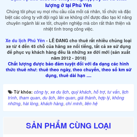
lượng ở tại Phú Yên
Chúng tôi phục vụ mọi nhu cầu của mỗi cá nhân, tổ chức và đặc
biệt các công ty với đội ngũ lái xe không chỉ được đào tạo kĩ năng
chuyên ngành lái xe tốt, chuyên nghiệp mà còn rất thân thiện và
nhiệt tình trong công việc.
Xe du lịch Phú Yên
- LÊ ĐANG cho thuê rất nhiều chủng loại
xe từ 4 đến 45 chỗ của hãng xe nổi tiếng, tất cả xe sử dụng
để phục vụ khách hàng đều là những xe đời mới (sản xuất
năm 2012 - 2018)
Chất lượng được bảo đảm tuyệt đối với đa dạng các hình
thức thuê như: thuê theo ngày, theo chuyến, theo số km sử
dụng, thuê dài hạn ....
Từ khóa:
công ty
,
xe du lịch
,
quý khách
,
hỗ trợ
,
tư vấn
,
lịch
trình
,
tham quan
,
du lịch
,
liên quan
,
giá thành
,
hợp lý
,
không
những
,
hài lòng
,
khách hàng
,
chí minh
,
liên hệ
SẢN PHẨM CÙNG LOẠI