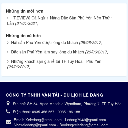
Những tin mới hơn
[REVIEW] Cá Ngừ 1 Nắng Đặc Sản Phú Yên Nên Thử 1
Lần
(31/01/2021)
Những tin cũ hơn
Hải sản Phú Yên được lòng du khách
(29/06/2017)
Đặc sản Phú Yên làm say lòng du khách
(29/06/2017)
Những khách sạn giá rẻ tại TP Tuy Hòa - Phú Yên
(29/06/2017)
CÔNG TY TNHH VẬN TẢI - DU LỊCH LÊ ĐANG
Địa chỉ:
SH 54, Apec Mandala Wyndham, Phường 7, TP Tuy Hòa
Điện thoại:
0935 456 567 - 0985 186 188
Email:
Xeledang@gmail.com - Ledang7943@gmail.com -
Nhaxeledang@gmail.com - Bookingxeledang@gmail.com