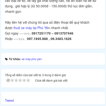
các loại xe số, xe tay ga chất lượng cao, rất an toàn và dễ sử
dụng, giá hợp lý (từ 50.000đ - 150.000đ) thủ tục đơn giản,
nhanh gọn.
Hãy liên hệ với chúng tôi qua số điện thoại để quý khách
được
thuê xe máy tại Phú Yê
n nhanh nhất.
Gọi ngay ---->>>.
0917251170 – 0913707446
Hoặc ---->>>.
097.1945.988 , 09.3483.1626
Từ khóa:
xe may phu yen
Tổng số điểm của bài viết là: 0 trong 0 đánh giá
Click để đánh giá bài viết
Tweet