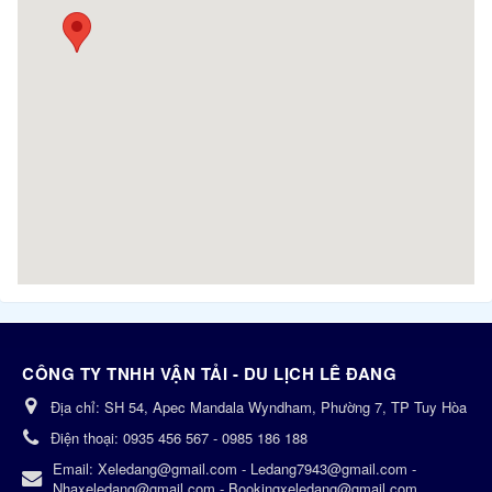
CÔNG TY TNHH VẬN TẢI - DU LỊCH LÊ ĐANG
Địa chỉ:
SH 54, Apec Mandala Wyndham, Phường 7, TP Tuy Hòa
Điện thoại:
0935 456 567 - 0985 186 188
Email:
Xeledang@gmail.com - Ledang7943@gmail.com -
Nhaxeledang@gmail.com - Bookingxeledang@gmail.com